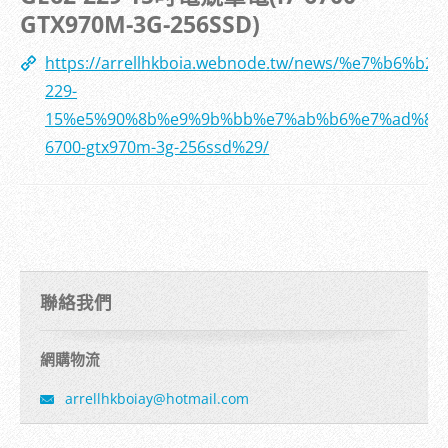
GTX970M-3G-256SSD)
https://arrellhkboia.webnode.tw/news/%e7%
229-
15%e5%90%8b%e9%9b%bb%e7%ab%b6%e7%ad%86%
6700-gtx970m-3g-256ssd%29/
聯絡我們
網購物流
arrellhk
boiay@ho
tmail.co
m