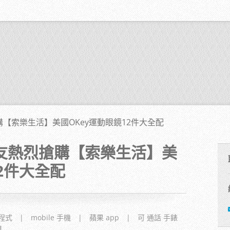
搶購【索樂生活】美國OKey運動眼鏡12件大全配
o網友熱烈搶購【索樂生活】美
2件大全配
程式
|
mobile 手機
|
蘋果 app
|
可 通話 手錶
具