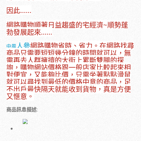
因此......
網路購物順著日益趨盛的宅經濟~順勢蓬
勃發展起來......
人參
網路購物省時、省力。在網路找尋
中風
商品只需要短短幾分鐘的時間就可以，無
需再去人群擁擠的大街上累斷雙腿的探
詢，購物網站價格跟一般店家比較起來相
對便宜，又能夠比價，只需坐著點點滑鼠
就可以尋找到最低的價格中意的商品，足
不出戶最快隔天就能收到貨物，真是方便
又愜意。
商品訊息描述
: