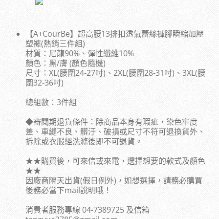
【A+CourBe】超高腰13排扣透氣蕾絲褲腳瞬縮加壓
塑褲(熱銷三件組)
材質：尼龍90%、彈性纖維10%
顏色：黑/膚 (顏色隨機)
尺寸：XL(腰圍24-27吋)、2XL(腰圍28-31吋)、3XL(腰
圍32-36吋)
總組數：3件組
◆審閱期退貨條件：除商品本身有瑕疵，染色牢度
差、車縫不良、髒汙、破損或尺寸不符可退換貨外、
拆除或衣服經洗滌後即不可退貨。
★★購買後，可來信或來電，選擇想要的款式及顏色
★★
因廠商隔天出貨(假日例外)，如想選擇，請務必購買
後務必當下mail說明哦！
消費者服務專線 04-7389725 及信箱