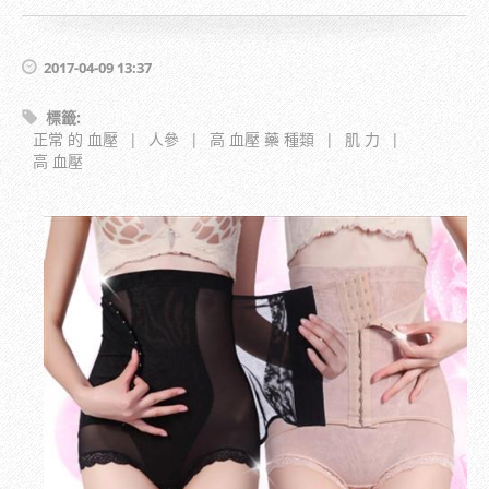
2017-04-09 13:37
標籤
:
正常 的 血壓
|
人參
|
高 血壓 藥 種類
|
肌 力
|
高 血壓