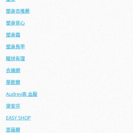
塑身衣推薦
塑身背心
塑身霜
塑身馬甲
瞎拼有理
衣褲網
華歌爾
Audrey
高 血壓
黛安芬
EASY SHOP
思薇爾