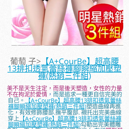
葡萄 子>
【A+CourBe】超高腰
13排扣透氣蕾絲褲腳瞬縮加壓塑
褲(熱銷三件組)
美不是天生注定，而是後天塑造，女性的力量
不在拘泥於愛情
，
而是追求一種更自信完美的
自己。
【A+CourBe】超高腰13排扣透氣蕾絲
褲腳瞬縮加壓塑褲(熱銷三件組)
塑造曲線再進
化，有效修飾腰部.撫平腹部. 襯托出完美曲線
穿上
【A+CourBe】超高腰13排扣透氣蕾絲褲
腳瞬縮加壓塑褲(熱銷三件組)
勾勒出完美體雕