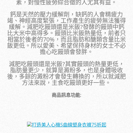
素，對慢性疲勞綜合徵的人尤其有益。
鈣是天然的壓力緩解劑，缺鈣的人會精疲力
竭、神經高度緊張，工作產生的疲勞無法獲得
緩解。減肥吃饅頭還是米飯?發酵的饅頭中鈣
比大米中高得多。饅頭比米飯熱量低，前者只
相當於後者的70%，而且脂肪和醣類含量比米
飯更低。所以愛美、希望保持身材的女士不必
擔心吃饅頭會發胖。
減肥吃饅頭還是米飯?其實饅頭的熱量更低，
脂肪量更少，就算是澱粉多，也是身體吸收
後，多餘的澱粉才會發生轉換的，所以就減肥
方法來說，主食吃饅頭更好一些。
商品訊息功能
: