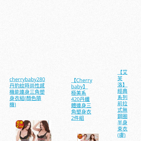
【艾
芙
cherrybaby280
【Cherry
洛】
丹豹紋時尚性感
baby】
經典
機能連身三角塑
極美系
系列
身衣組(顏色隨
420丹纖
前拉
機)
體連身三
式無
角塑身衣
鋼圈
2件組
半身
束衣
(膚)