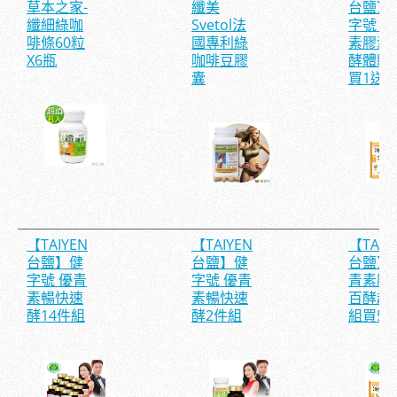
草本之家-
纖美
台鹽】
纖細綠咖
Svetol法
字號 優
啡條60粒
國專利綠
素膠囊
X6瓶
咖啡豆膠
酵體驗
囊
買1送1
【TAIYEN
【TAIYEN
【TAIY
台鹽】健
台鹽】健
台鹽】
字號 優青
字號 優青
青素膠
素暢快速
素暢快速
百酵超
酵14件組
酵2件組
組買5送