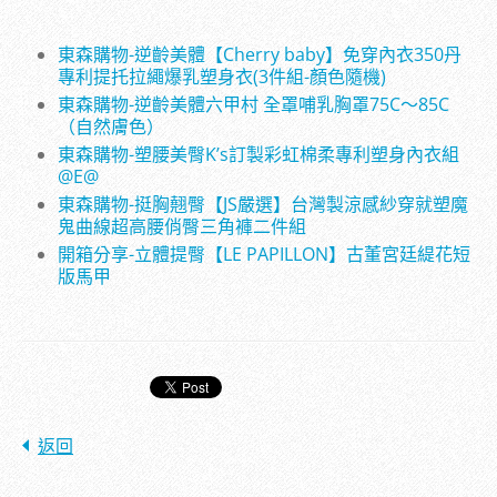
東森購物-逆齡美體【Cherry baby】免穿內衣350丹
專利提托拉繩爆乳塑身衣(3件組-顏色隨機)
東森購物-逆齡美體六甲村 全罩哺乳胸罩75C～85C
（自然膚色）
東森購物-塑腰美臀K’s訂製彩虹棉柔專利塑身內衣組
@E@
東森購物-挺胸翹臀【JS嚴選】台灣製涼感紗穿就塑魔
鬼曲線超高腰俏臀三角褲二件組
開箱分享-立體提臀【LE PAPILLON】古董宮廷緹花短
版馬甲
返回