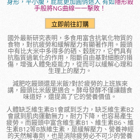
身形，平小腹，屁屁更加圓俏迷人 有如
隱形殺
手般將NG曲線一一擊敗！
國外最新研究表明，多食用富含抗氧化物質的
食物，對抗疲勞和緩解壓力有顯著作用。饅頭
中有比大米中多得多的硒、穀胱??，它們具有
抗脂質過氧化的作用，阻斷自由基對細胞的損
傷，增強人體免疫能力，從而可以緩解心理和
生理上的壓力。
減肥吃饅頭還是米飯?對於疲勞的上班族來
講，饅頭比米飯更適合。酵母發酵不僅讓麵食
味道好，還提高了它的營養價值。
人體缺乏維生素B1會感到乏力，缺乏維生素B2
會感到肌肉運動無力，耐力下降，也容易產生
疲勞。而饅頭中富含維生素B1、維生素B6、維
生素B12等B族維生素，是緩解壓力、營養神經
的天然解毒劑，也是消除疲勞必不可少的營養