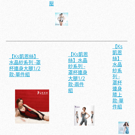
壓
【Ks
凱恩
【Ks凱恩
【Ks凱恩絲】
絲】
絲】水晶
水晶紗系列 -罩
水晶
紗系列 -
杯連身大腿1/2
紗系
罩杯連身
款-單件組
列 -
大腿1/2
罩杯
款-兩件
連身
組
膝上
款-單
件組