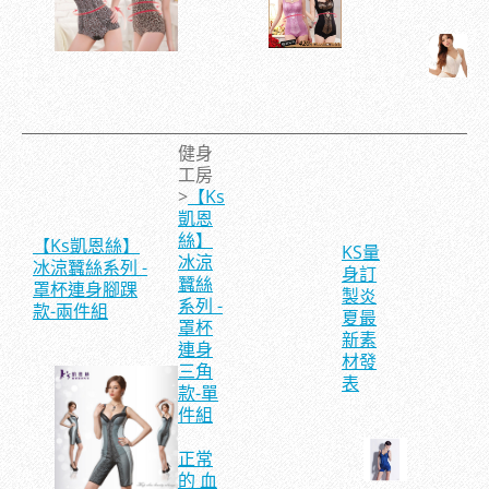
健身
工房
>
【Ks
凱恩
絲】
【Ks凱恩絲】
KS量
冰涼
冰涼蠶絲系列 -
身訂
蠶絲
罩杯連身腳踝
製炎
系列 -
款-兩件組
夏最
罩杯
新素
連身
材發
三角
表
款-單
件組
正常
的 血