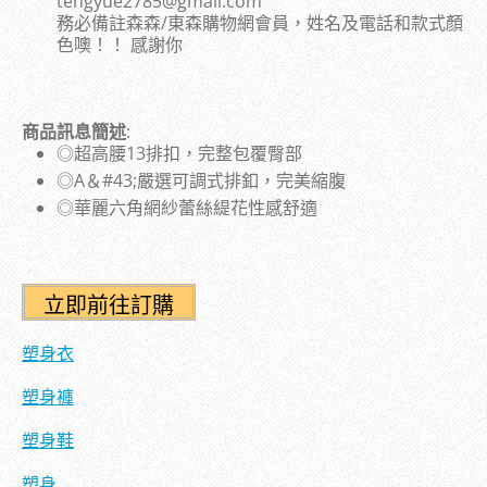
tengyue2785@gmail.com
務必備註森森/東森購物網會員，姓名及電話和款式顏
色噢！！ 感謝你
商品訊息簡述
:
◎超高腰13排扣，完整包覆臀部
◎A＆#43;嚴選可調式排釦，完美縮腹
◎華麗六角網紗蕾絲緹花性感舒適
塑身衣
塑身褲
塑身鞋
塑身