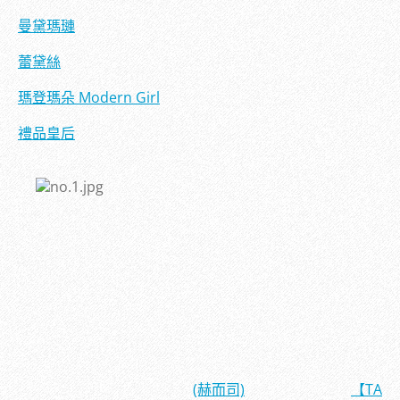
曼黛瑪璉
蕾黛絲
瑪登瑪朵 Modern Girl
禮品皇后
(赫而司)
【TAIY