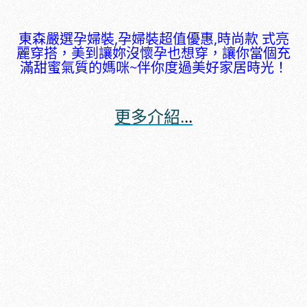
東森嚴選孕婦裝,孕婦裝超值優惠,時尚款 式亮
麗穿搭，美到讓妳沒懷孕也想穿，讓你當個充
滿甜蜜氣質的媽咪~伴你度過美好家居時光！
更多介紹.
..