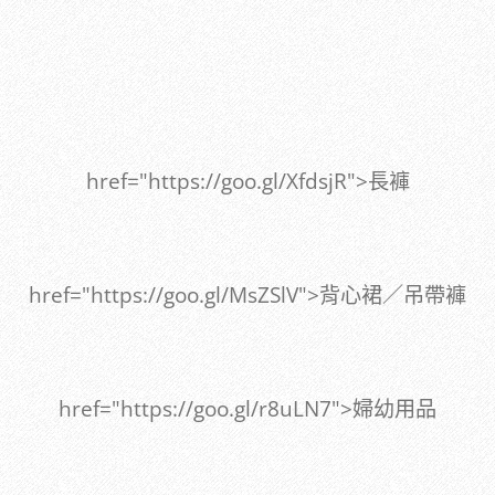
href="https://goo.gl/XfdsjR">長褲
href="https://goo.gl/MsZSlV">背心裙／吊帶褲
href="https://goo.gl/r8uLN7">婦幼用品