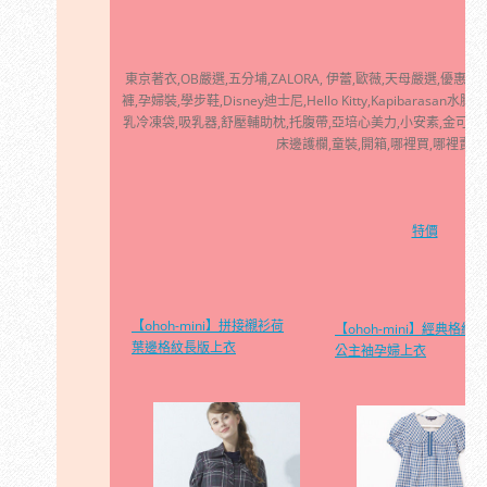
東京著衣,OB嚴選,五分埔,ZALORA, 伊蕾,歐薇,天母嚴選,優惠卷
褲,孕婦裝,學步鞋,Disney迪士尼,Hello Kitty,Kapibarasa
乳冷凍袋,吸乳器,舒壓輔助枕,托腹帶,亞培心美力,小安素,金可貝可
床邊護欄,童裝,開箱,哪裡買,哪裡賣,
特價
【ohoh-mini】拼接襯衫荷
【ohoh-mini】經典格紋
葉邊格紋長版上衣
公主袖孕婦上衣