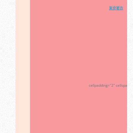
東京著衣
cellpadding="2" cellspacin