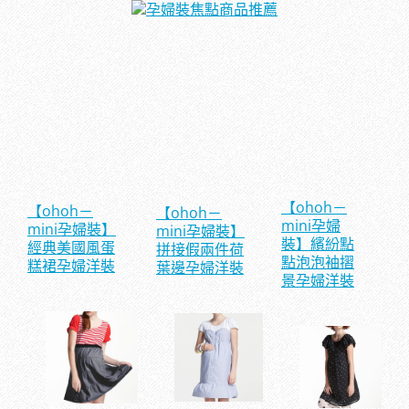
【ohoh－
【ohoh－
【ohoh－
mini孕婦
mini孕婦裝】
mini孕婦裝】
裝】繽紛點
經典美國風蛋
拼接假兩件荷
點泡泡袖摺
糕裙孕婦洋裝
葉邊孕婦洋裝
景孕婦洋裝