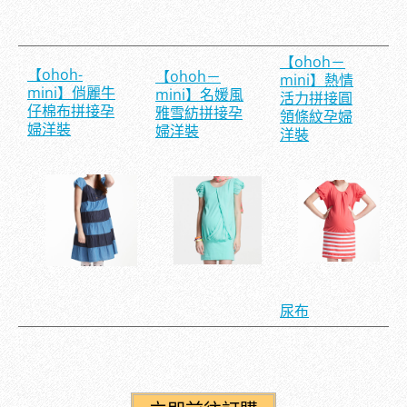
【ohoh－
【ohoh-
【ohoh－
mini】熱情
mini】俏麗牛
mini】名媛風
活力拼接圓
仔棉布拼接孕
雅雪紡拼接孕
領條紋孕婦
婦洋裝
婦洋裝
洋裝
尿布