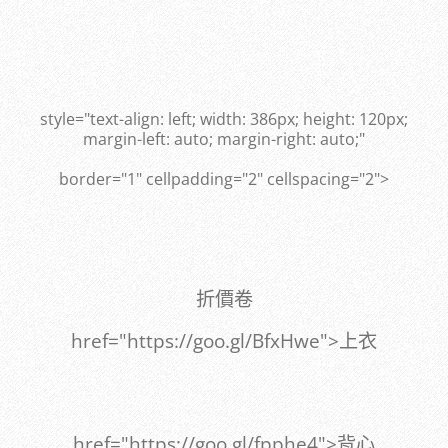
style="text-align: left; width: 386px; height: 120px;
margin-left: auto; margin-right: auto;"
border="1" cellpadding="2" cellspacing="2">
折價卷
href="https://goo.gl/BfxHwe">上衣
href="https://goo.gl/fpphe4">背心