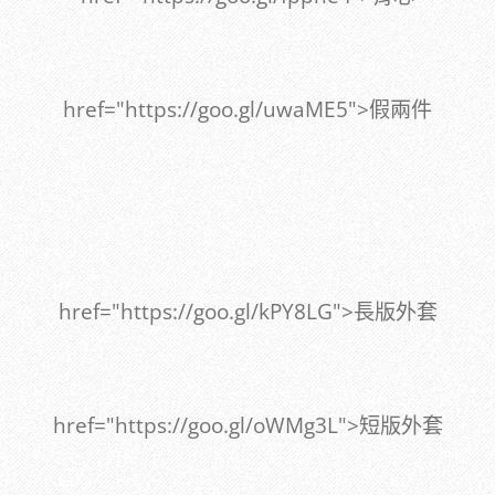
href="https://goo.gl/uwaME5">假兩件
href="https://goo.gl/kPY8LG">長版外套
href="https://goo.gl/oWMg3L">短版外套