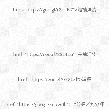
href="https://goo.gl/r8uLN7">短袖洋裝
href="https://goo.gl/8SL4Eu">長袖洋裝
href="https://goo.gl/GkX6Zl">短褲
href="https://goo.gl/xdawBh">七分褲／九分褲