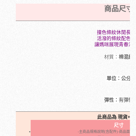
商品尺寸
撞色條紋休閒長上
活潑的條紋配色設
讓媽咪展現青春活
材質：
棉混
紡
單位：公分
有
彈性
彈性：
此商品為 現貨+進
尺寸
-主商品規格說明(含配件)-商品面料: