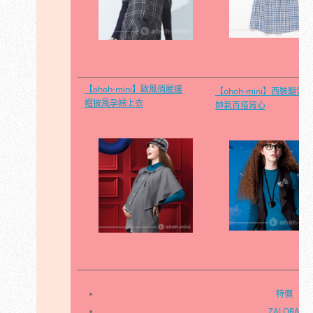
【ohoh-mini】歐風俏麗連
【ohoh-mini】西裝翻領
帽披風孕婦上衣
帥氣百搭背心
特價
ZALORA