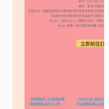
單位：CM (1吋=2.54公
產地：香港.中國均有製
洗滌方式：請避免使用烘衣機烘乾 請勿使用含有漂白溶劑的洗劑
與淺色衣物分開洗滌 熨燙溫度不可超過120
Model：身高164cm / 體重43公斤，肩寬14.5吋
Model 穿著一般尺碼實品拍攝 -成分--
【時尚媽咪】水玉點點前開
【SHARON】櫻花初放內
扣舒適哺乳內衣(共二色)
衣-初櫻粉紅款(2入組)