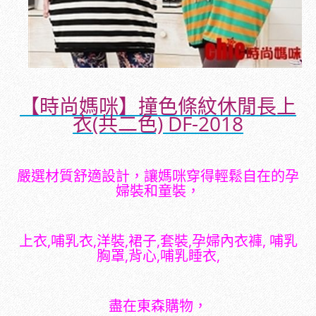
【時尚媽咪】撞色條紋休閒長上
衣(共二色) DF-2018
嚴選材質舒適設計，讓媽咪穿得輕鬆自在的孕
婦裝和童裝，
上衣,哺乳衣,洋裝,裙子,套裝,孕婦內衣褲, 哺乳
胸罩,背心,哺乳睡衣,
盡在東森購物，